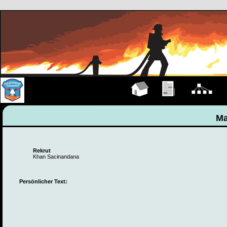
Hauptseite
Übungen
Organigramm
M
Ma
Rekrut
Khan Sacinandana
Persönlicher Text: