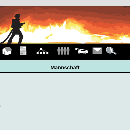
Hauptseite
Übungen
Organigramm
Mannschaft
Fahrzeuge
Kontakt
Details
Mannschaft
s