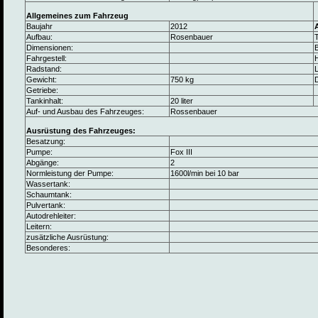
Allgemeines zum Fahrzeug
Baujahr
2012
Aufbau:
Rosenbauer
Dimensionen:
B
Fahrgestell:
Radstand:
L
Gewicht:
750 kg
Getriebe:
Tankinhalt:
20 liter
Auf- und Ausbau des Fahrzeuges:
Rossenbauer
Ausrüstung des Fahrzeuges:
Besatzung:
Pumpe:
Fox III
Abgänge:
2
Normleistung der Pumpe:
1600l/min bei 10 bar
Wassertank:
Schaumtank:
Pulvertank:
Autodrehleiter:
Leitern:
zusätzliche Ausrüstung:
Besonderes: