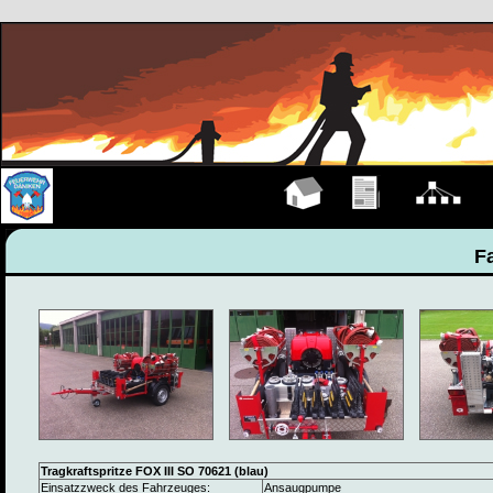
Hauptseite
Übungen
Organigramm
M
F
Tragkraftspritze FOX III SO 70621 (blau)
Einsatzzweck des Fahrzeuges:
Ansaugpumpe