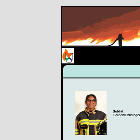
Soldat
Cordeiro Businger